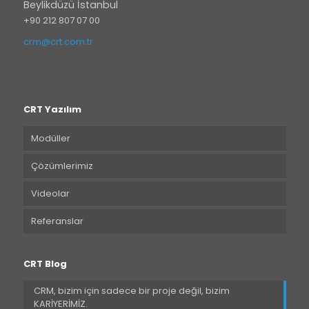
Beylikdüzü İstanbul
+90 212 807 07 00
crm@crt.com.tr
CRT Yazılım
Modüller
Çözümlerimiz
Videolar
Referanslar
CRT Blog
CRM, bizim için sadece bir proje değil, bizim
KARİYERİMİZ.