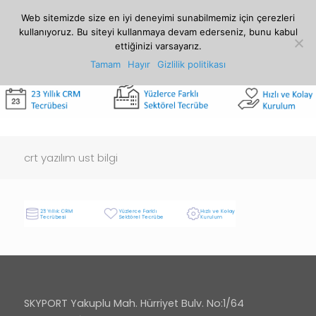
0212 807 07 00
crm@crt.com.tr
Web sitemizde size en iyi deneyimi sunabilmemiz için çerezleri
kullanıyoruz. Bu siteyi kullanmaya devam ederseniz, bunu kabul
ettiğinizi varsayarız.
Tamam
Hayır
Gizlilik politikası
crt yazılım ust bilgi
SKYPORT Yakuplu Mah. Hürriyet Bulv. No:1/64