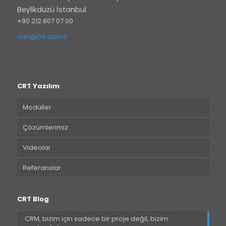
Beylikdüzü İstanbul
+90 212 807 07 00
crm@crt.com.tr
CRT Yazılım
Modüller
Çözümlerimiz
Videolar
Referanslar
CRT Blog
CRM, bizim için sadece bir proje değil, bizim